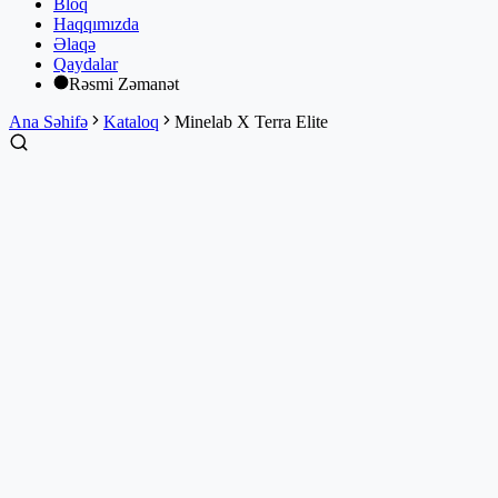
Bloq
Haqqımızda
Əlaqə
Qaydalar
Rəsmi Zəmanət
Ana Səhifə
Kataloq
Minelab X Terra Elite