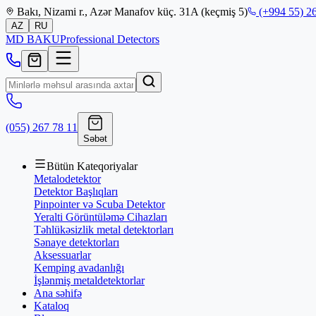
Bakı, Nizami r., Azər Manafov küç. 31A (keçmiş 5)
(+994 55) 26
AZ
RU
MD
BAKU
Professional Detectors
(055) 267 78 11
Səbət
Bütün Kateqoriyalar
Metalodetektor
Detektor Başlıqları
Pinpointer və Scuba Detektor
Yeralti Görüntüləmə Cihazları
Təhlükəsizlik metal detektorları
Sənaye detektorları
Aksessuarlar
Kemping avadanlığı
İşlənmiş metaldetektorlar
Ana səhifə
Kataloq