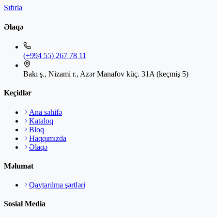
Sıfırla
Əlaqə
(+994 55) 267 78 11
Bakı ş., Nizami r., Azər Manafov küç. 31A (keçmiş 5)
Keçidlər
Ana səhifə
Kataloq
Bloq
Haqqımızda
Əlaqə
Məlumat
Qaytarılma şərtləri
Sosial Media