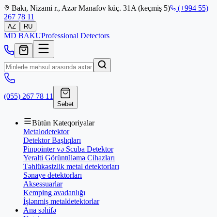
Bakı, Nizami r., Azər Manafov küç. 31A (keçmiş 5)
(+994 55)
267 78 11
AZ
RU
MD
BAKU
Professional Detectors
(055) 267 78 11
Səbət
Bütün Kateqoriyalar
Metalodetektor
Detektor Başlıqları
Pinpointer və Scuba Detektor
Yeralti Görüntüləmə Cihazları
Təhlükəsizlik metal detektorları
Sənaye detektorları
Aksessuarlar
Kemping avadanlığı
İşlənmiş metaldetektorlar
Ana səhifə