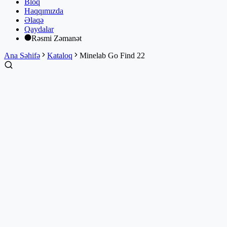
Bloq
Haqqımızda
Əlaqə
Qaydalar
Rəsmi Zəmanət
Ana Səhifə
Kataloq
Minelab Go Find 22