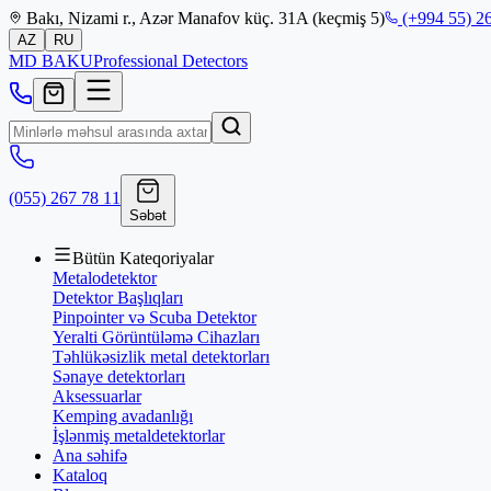
Bakı, Nizami r., Azər Manafov küç. 31A (keçmiş 5)
(+994 55) 26
AZ
RU
MD
BAKU
Professional Detectors
(055) 267 78 11
Səbət
Bütün Kateqoriyalar
Metalodetektor
Detektor Başlıqları
Pinpointer və Scuba Detektor
Yeralti Görüntüləmə Cihazları
Təhlükəsizlik metal detektorları
Sənaye detektorları
Aksessuarlar
Kemping avadanlığı
İşlənmiş metaldetektorlar
Ana səhifə
Kataloq